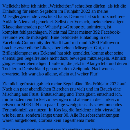
Vielleicht hätte ich nicht „Weicheitörn“ schreiben dürfen, als ich die
Einladung für einen Segeltörn im Frühjahr 2022 an meine
Mitseglergemeinde verschickt habe. Denn es hat sich trotz mehrerer
Anläufe Niemand gemeldet. Selbst der Versuch, meine ehemaligen
Klassenkameraden per WhatsApp-Gruppe zu animieren, ist
komplett fehlgeschlagen. Nicht mal Einer meiner 392 Facebook-
Freunde wollte mitsegeln. Eine bebilderte Einladung in der
Facebook-Community der Stadt Lauf mit rund 5.800 Followern
brachte zwar etliche Likes, aber keinen Mitsegler. Gut, ein
Brillenklempner aus Eckental hat sich gemeldet, konnte aber seine
ehemaligen Segelfreunde nicht dazu bewegen mitzusegeln. Ähnlich
ging es einer ehemaligen Lauferin, die jetzt in Alanya lebt und deren
Tochter in Deutschland genau zu dem Zeitpunkt Nachwuchs
erwartete. Ich war also alleine, allein auf weiter Flur!
Ziemlich gefrustet gab ich meine Segelpläne fürs Frühjahr 2022 auf.
Nach ein paar abendlichen Bierchen (zu viel) und im Bauch eine
Mischung aus Frust, Enttäuschung und Trotzigkeit, entschied ich,
mir trotzdem ein Ticket zu besorgen und alleine in die Türkei zu
reisen um MERLIN ein paar Tage wenigstens als schwimmendes
Feriendomizil zu nutzen. In Kas lag die Inzidenz nicht vierstellig
wie bei uns, sondern längst unter 30. Alle Reisebeschränkungen
waren aufgehoben, Corona kein Tagesthema mehr.