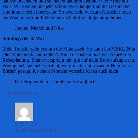
hat Motorschaden und sie haben dadurch ziemlich viel Ärger am
Hals. Wir kennen uns jetzt schon etwas länger und die Gespräche
sind immer recht interessant. So wechseln wir zum Absacker noch
ins Winehouse und fühlen uns auch dort recht gut aufgehoben.
Joanna, Marcel und Nico
Sonntag, der 8. Mai
Mein Transfer geht erst um die Mittagszeit. So kann ich MERLIN in
aller Ruhe noch „einmotten“. Auch das ist ein positiver Aspekt der
Reiseplanung. Elaine verspricht mir, gut auf mein Boot aufzupassen.
Wenngleich sie nicht versteht, warum ich schon wieder Heim muss.
Ehrlich gesagt, für einen Moment verstehe ich es auch nicht.
Der Skipper beim schreiben des Logbuchs
1 Kommentar
Heiner Müller
4. Juni 2022 um 08:54