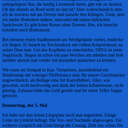
nahegelegene Bar, die häufig Livemusik bietet, gibt mir zu denken.
Ob das abends an Bord nicht zu laut ist? Aber wahrscheinlich sitze
ich da sowieso mit am Dresen und lausche den Klängen. Ümit, dem
ich meine Bedenken äußere, antwortet mit einem türkischen
Sprichwort: Es gibt keine Rosen ohne Dornen. Hm, ich brauche
trotzdem noch Bedenkzeit.
Bei meinem ersten Stadtbummel am Werftgelände vorbei, entdecke
ich Jürgen. Er bastelt im Trockendock mit vollem Körpereinsatz an
seiner Dina rum. Um das Kopfkino zu entschärfen, DINA ist seine
Segelyacht. Jürgen ist schon ein paar Wochen am arbeiten und froh
darüber abends mal wieder mit jemanden quatschen zu können.
Wir essen im Sempati in Kas. Vorspeisen, anschließend ein
Rindersteak mit würziger Pfeffersauce und, für unsere Geschmäcker
ungewöhnlich, als Beilage eine Art Kartoffelbrei. Alles, wie
gewohnt, recht hochwertig und dank der hohen Inflationsrate, recht
günstig. Zuhause hätte das Geld gerade mal für einen Teller Suppe
gereicht.
Donnerstag, der 5. Mai
Ich habe mir den neuen Liegeplatz noch mal angesehen. Einige
Leute im Umfeld befragt. Die Vor- und Nachteile abgewogen. Ein
weiteres Gespräch mit Ümit bringt die Lösung. Zieh um, schau Dir