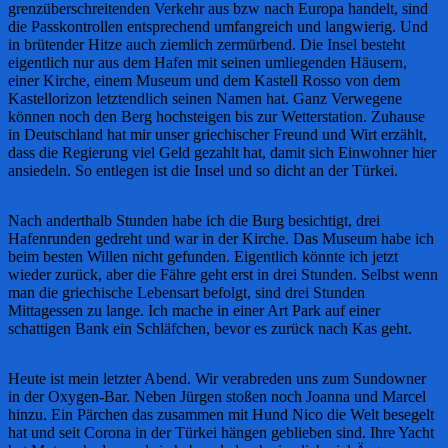
grenzüberschreitenden Verkehr aus bzw nach Europa handelt, sind
die Passkontrollen entsprechend umfangreich und langwierig. Und
in brütender Hitze auch ziemlich zermürbend. Die Insel besteht
eigentlich nur aus dem Hafen mit seinen umliegenden Häusern,
einer Kirche, einem Museum und dem Kastell Rosso von dem
Kastellorizon letztendlich seinen Namen hat. Ganz Verwegene
können noch den Berg hochsteigen bis zur Wetterstation. Zuhause
in Deutschland hat mir unser griechischer Freund und Wirt erzählt,
dass die Regierung viel Geld gezahlt hat, damit sich Einwohner hier
ansiedeln. So entlegen ist die Insel und so dicht an der Türkei.
Nach anderthalb Stunden habe ich die Burg besichtigt, drei
Hafenrunden gedreht und war in der Kirche. Das Museum habe ich
beim besten Willen nicht gefunden. Eigentlich könnte ich jetzt
wieder zurück, aber die Fähre geht erst in drei Stunden. Selbst wenn
man die griechische Lebensart befolgt, sind drei Stunden
Mittagessen zu lange. Ich mache in einer Art Park auf einer
schattigen Bank ein Schläfchen, bevor es zurück nach Kas geht.
Heute ist mein letzter Abend. Wir verabreden uns zum Sundowner
in der Oxygen-Bar. Neben Jürgen stoßen noch Joanna und Marcel
hinzu. Ein Pärchen das zusammen mit Hund Nico die Welt besegelt
hat und seit Corona in der Türkei hängen geblieben sind. Ihre Yacht