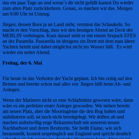
das ein paar Tage an und wenn´s dir nicht gefällt kannst Du wieder
zum alten Platz zurückkehren. Genau, so machen wir das. Morgen
um 9:00 Uhr ist Umzug.
Jürgen, dessen Boot ja an Land steht, vermisst das Schaukeln. So
macht er den Vorschlag, dass wir den heutigen Abend an Deck der
MERLIN verbringen. Kurz darauf steht er mit einem Sixpack EFES
an der Pasarella. Passarella ist übrigens ein Brett mit dem man ältere
Yachten betritt und dabei möglichst nicht ins Wasser fällt. Es wird
wieder ein netter Abend.
Freitag, der 6. Mai
Für heute ist das Verholen der Yacht geplant. Ich bin zeitig auf den
Beinen und bereite schon mal alles vor. Jürgen hilft beim Ab- und
Anlegen.
Wenn der Marinero nicht so eine Schlafmütze gewesen wäre, dann
wäre es ein perfekter erster Anleger geworden. Wir stehen bereits
am neuen Platz, aber die Mooringleine die den Bug halten und
stabilisieren soll, ist noch nicht bereitgelegt. Wir driften ab und
machen unfreiwillig enge Bekanntschaft mit unserem neuen
Nachbarboot und deren Besitzerin. Sie heißt Elaine, wie sich
herausstellt, kommt ursprünglich aus England und spricht deutlich