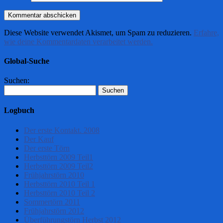
Diese Website verwendet Akismet, um Spam zu reduzieren.
Erfahre,
wie deine Kommentardaten verarbeitet werden.
Global-Suche
Suchen:
Logbuch
Der erste Kontakt. 2008
Der Kauf
Der erste Törn
Herbsttörn 2009 Teil1
Herbsttörn 2009 Teil2
Frühjahrstörn 2010
Herbsttörn 2010 Teil 1
Herbsttörn 2010 Teil 2
Sommertörn 2011
Frühjahrstörn 2012
Überführungstörn Herbst 2012