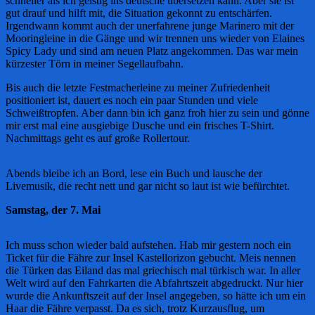
schneller als ich geistig ins deutsche übersetzen kann. Aber sie ist
gut drauf und hilft mit, die Situation gekonnt zu entschärfen.
Irgendwann kommt auch der unerfahrene junge Marinero mit der
Mooringleine in die Gänge und wir trennen uns wieder von Elaines
Spicy Lady und sind am neuen Platz angekommen. Das war mein
kürzester Törn in meiner Segellaufbahn.
Bis auch die letzte Festmacherleine zu meiner Zufriedenheit
positioniert ist, dauert es noch ein paar Stunden und viele
Schweißtropfen. Aber dann bin ich ganz froh hier zu sein und gönne
mir erst mal eine ausgiebige Dusche und ein frisches T-Shirt.
Nachmittags geht es auf große Rollertour.
Abends bleibe ich an Bord, lese ein Buch und lausche der
Livemusik, die recht nett und gar nicht so laut ist wie befürchtet.
Samstag, der 7. Mai
Ich muss schon wieder bald aufstehen. Hab mir gestern noch ein
Ticket für die Fähre zur Insel Kastellorizon gebucht. Meis nennen
die Türken das Eiland das mal griechisch mal türkisch war. In aller
Welt wird auf den Fahrkarten die Abfahrtszeit abgedruckt. Nur hier
wurde die Ankunftszeit auf der Insel angegeben, so hätte ich um ein
Haar die Fähre verpasst. Da es sich, trotz Kurzausflug, um