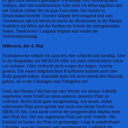
Es gibt zwar deutlich günstigere Nachtflüge von Nürnberg nach
Antalya, aber mit zunehmendem Alter reise ich lieber tagsüber und
mit Türkish Airline für ein paar Euro mehr. Der bereits in
Deutschland bestellte Transfer klappte hervorragend und zum
Abendessen saß ich bereits in einem der Restaurants in der Marina.
Natürlich mit Blick auf die Yachten im Schein der untergehenden
Sonne. Sundowner! Langsam beginnt mal wieder die
Tiefenentspannung.
Mittwoch, der 4. Mai
Normalerweise schlafe ich auswärts eher schlecht und unruhig. Aber
in der Bugkabine der MERLIN fühle ich mich offensichtlich schon
wie zuhause. Oder vielleicht doch wegen der langen Anreise
gestern. Die neuen mitgebrachten Kopfkissen können auch eine
Rolle gespielt haben. Jedenfalls habe ich nicht einmal den Muezzin
gehört, als er die Gläubigen zum Frühgebet rief.
Ümit, der Marina-Chef hat mir eine Woche vor meiner Ankunft
angeboten, mein Schiff an einen anderen, besseren Platz zu
verholen. Sicher nicht ganz uneigennützig. Am neuen, bisher
unbesetzten Platz passt gerade mal noch eine kleine Yacht wie
MERLIN hin. Und damit wird in der proppenvollen Marina mein
alter Platz frei. Der mir angebotene Platz hat viele Vorteile. Die
Einfahrt ist breiter, der Platz ist geräumiger. Liegt in unmittelbarer
Ufernähe, was bei Stürmen sehr beruhigend ist. Lediglich die