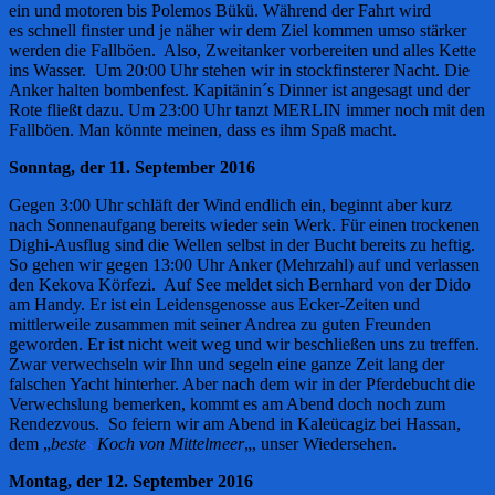
ein und motoren bis Polemos Bükü. Während der Fahrt wird
es schnell finster und je näher wir dem Ziel kommen umso stärker
werden die Fallböen. Also, Zweitanker vorbereiten und alles Kette
ins Wasser. Um 20:00 Uhr stehen wir in stockfinsterer Nacht. Die
Anker halten bombenfest. Kapitänin´s Dinner ist angesagt und der
Rote fließt dazu. Um 23:00 Uhr tanzt MERLIN immer noch mit den
Fallböen. Man könnte meinen, dass es ihm Spaß macht.
Sonntag, der 11. September 2016
Gegen 3:00 Uhr schläft der Wind endlich ein, beginnt aber kurz
nach Sonnenaufgang bereits wieder sein Werk. Für einen trockenen
Dighi-Ausflug sind die Wellen selbst in der Bucht bereits zu heftig.
So gehen wir gegen 13:00 Uhr Anker (Mehrzahl) auf und verlassen
den Kekova Körfezi. Auf See meldet sich Bernhard von der Dido
am Handy. Er ist ein Leidensgenosse aus Ecker-Zeiten und
mittlerweile zusammen mit seiner Andrea zu guten Freunden
geworden. Er ist nicht weit weg und wir beschließen uns zu treffen.
Zwar verwechseln wir Ihn und segeln eine ganze Zeit lang der
falschen Yacht hinterher. Aber nach dem wir in der Pferdebucht die
Verwechslung bemerken, kommt es am Abend doch noch zum
Rendezvous. So feiern wir am Abend in Kaleücagiz bei Hassan,
dem „
beste
s
Koch von Mittelmeer
„, unser Wiedersehen.
Montag, der 12. September 2016