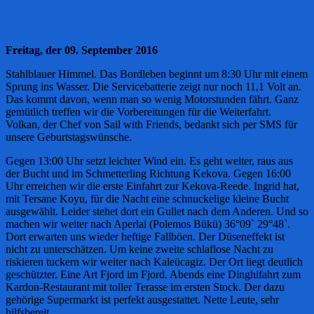
Freitag, der 09. September 2016
Stahlblauer Himmel. Das Bordleben beginnt um 8:30 Uhr mit einem
Sprung ins Wasser. Die Servicebatterie zeigt nur noch 11,1 Volt an.
Das kommt davon, wenn man so wenig Motorstunden fährt. Ganz
gemütlich treffen wir die Vorbereitungen für die Weiterfahrt.
Volkan, der Chef von Sail with Friends, bedankt sich per SMS für
unsere Geburtstagswünsche.
Gegen 13:00 Uhr setzt leichter Wind ein. Es geht weiter, raus aus
der Bucht und im Schmetterling Richtung Kekova. Gegen 16:00
Uhr erreichen wir die erste Einfahrt zur Kekova-Reede. Ingrid hat,
mit Tersane Koyu, für die Nacht eine schnuckelige kleine Bucht
ausgewählt. Leider stehet dort ein Gullet nach dem Anderen. Und so
machen wir weiter nach Aperlai (Polemos Bükü) 36°09` 29°48`.
Dort erwarten uns wieder heftige Fallböen. Der Düseneffekt ist
nicht zu unterschätzen. Um keine zweite schlaflose Nacht zu
riskieren tuckern wir weiter nach Kaleücagiz. Der Ort liegt deutlich
geschützter. Eine Art Fjord im Fjord. Abends eine Dinghifahrt zum
Kardon-Restaurant mit toller Terasse im ersten Stock. Der dazu
gehörige Supermarkt ist perfekt ausgestattet. Nette Leute, sehr
hilfsbereit.