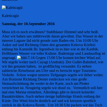
Kaleücagiz
Samstag, der 10.September 2016
Muss ich es noch erwähnen? Stahlblauer Himmel und sehr heiß.
Aber wir haben uns mittlerweile daran gewöhnt. Das Wasser in der
inneren Lagune läd nicht gerade zum Baden ein. Um 10:00 Uhr
Anker auf und Richtung Osten den gesamten Kekova Körfezi
entlang bis Kamislik Br. Irgendwie ist es hier wie in der Karibik.
Hellblaues Wasser vor toller Kulisse. Badestopp und Landausflug ist
angesagt.
Gegen 15:00 Uhr kommt leichter Wind auf.
Wir segeln weiter nach Cayagi (Andraki). Der Gullet-Bahnhof, wie
wir ihn genannt haben, ist großflächig versandet. Es stehen
zahlreiche Reisebusse am Ufer und es herrscht reger Touristen-
Verkehr. Schon wegen unseres Tiefganges segeln wir lieber weiter.
Am Horizont Richtung Demre entdecken wir eine große
Steinaufschüttung die weder in der Karte, noch am Plotter
verzeichnet ist. Neugierig segeln wir drauf zu. Vermutlich soll hier
mal eine Marina entstehen. Allerdings gibt es derzeit keinerlei
Bauaktivitäten. Auch stehen riesige halbfertige Hotels entlang der
Küste. Der Wind frischt deutlich auf und wir kreuzen sportlich
zurück in die Kekova Reede. Um 18:30 Uhr packen wir das Tuch