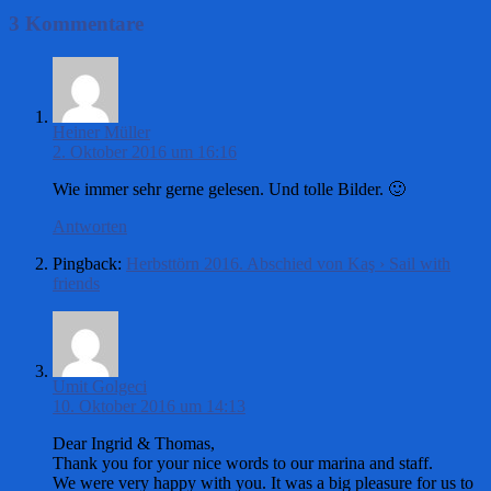
3 Kommentare
Heiner Müller
2. Oktober 2016 um 16:16
Wie immer sehr gerne gelesen. Und tolle Bilder. 🙂
Antworten
Pingback:
Herbsttörn 2016. Abschied von Kaş › Sail with
friends
Umit Golgeci
10. Oktober 2016 um 14:13
Dear Ingrid & Thomas,
Thank you for your nice words to our marina and staff.
We were very happy with you. It was a big pleasure for us to