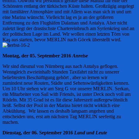
erhofft. Obwohl wir persönlich gerade diese Marina für eine der
Schönsten entlang der türkischen Küste halten. Großzügig angelegt
mit familiärer Atmosphäre und mit Allem was man sich in und um
eine Marina wünscht. Vielleicht lag es ja an der größeren
Entfernung zu den Flughäfen Dalaman und Antalya. Aber nicht
zuletzt liegt der drastischste Chartereinbruch am Syrienkrieg und an
der politischen Lage im Land. Wir wollen einen letzten Törn von
Kaş aus starten, bevor MERLIN nach Göcek überstellt wird.
Montag, der 05. September 2016
Anreise
Wir sind diesmal von Nürnberg aus nach Antalya geflogen.
Wenngleich zweieinhalb Stunden Taxifahrt nicht zu unserer
beliebtesten Beschäftigung gehört , aber so lernen wir
zumindest neue Routen, Städte und Sehenswürdigkeiten kennen.
Um 10 Uhr stehen wir am Steg G vor unserer MERLIN. Serkan,
ein Mitarbeiter von Sail with Friends, ist unter Deck noch voll am
Rödeln. Mit 35 Grad ist es für diese Jahreszeit außergewöhnlich
heiß. Selbst der Pool in der Marina bietet nicht wirklich eine
Abkühlung. Wir lassen es deshalb langsam angehen und
entscheiden uns, erst am nächsten Tag MERLIN seefertig zu
machen.
Dienstag, der 06. September 2016
Land und Leute