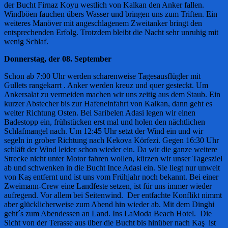
der Bucht Firnaz Koyu westlich von Kalkan den Anker fallen.
Windböen fauchen übers Wasser und bringen uns zum Triften. Ein
weiteres Manöver mit angeschlagenem Zweitanker bringt den
entsprechenden Erfolg. Trotzdem bleibt die Nacht sehr unruhig mit
wenig Schlaf.
Donnerstag, der 08. September
Schon ab 7:00 Uhr werden scharenweise Tagesausflügler mit
Gullets rangekarrt . Anker werden kreuz und quer gesteckt. Um
Ankersalat zu vermeiden machen wir uns zeitig aus dem Staub. Ein
kurzer Abstecher bis zur Hafeneinfahrt von Kalkan, dann geht es
weiter Richtung Osten. Bei Saribelen Adasi legen wir einen
Badestopp ein, frühstücken erst mal und holen den nächtlichen
Schlafmangel nach. Um 12:45 Uhr setzt der Wind ein und wir
segeln in grober Richtung nach Kekova Körfezi. Gegen 16:30 Uhr
schläft der Wind leider schon wieder ein. Da wir die ganze weitere
Strecke nicht unter Motor fahren wollen, kürzen wir unser Tagesziel
ab und schwenken in die Bucht Ince Adasi ein. Sie liegt nur unweit
von Kaş entfernt und ist uns vom Frühjahr noch bekannt. Bei einer
Zweimann-Crew eine Landfeste setzen, ist für uns immer wieder
aufregend. Vor allem bei Seitenwind. Der entfachte Konflikt nimmt
aber glücklicherweise zum Abend hin wieder ab. Mit dem Dinghi
geht´s zum Abendessen an Land. Ins LaModa Beach Hotel. Die
Sicht von der Terasse aus über die Bucht bis hinüber nach Kaş ist