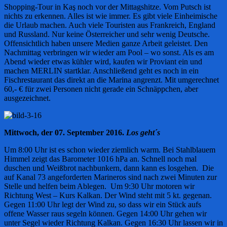
Shopping-Tour in Kaş noch vor der Mittagshitze. Vom Putsch ist
nichts zu erkennen. Alles ist wie immer. Es gibt viele Einheimische
die Urlaub machen. Auch viele Touristen aus Frankreich, England
und Russland. Nur keine Österreicher und sehr wenig Deutsche.
Offensichtlich haben unsere Medien ganze Arbeit geleistet. Den
Nachmittag verbringen wir wieder am Pool – wo sonst. Als es am
Abend wieder etwas kühler wird, kaufen wir Proviant ein und
machen MERLIN startklar. Anschließend geht es noch in ein
Fischrestaurant das direkt an die Marina angrenzt. Mit umgerechnet
60,- € für zwei Personen nicht gerade ein Schnäppchen, aber
ausgezeichnet.
Mittwoch, der 07. September 2016.
Los geht´s
Um 8:00 Uhr ist es schon wieder ziemlich warm. Bei Stahlblauem
Himmel zeigt das Barometer 1016 hPa an. Schnell noch mal
duschen und Weißbrot nachbunkern, dann kann es losgehen. Die
auf Kanal 73 angeforderten Marineros sind nach zwei Minuten zur
Stelle und helfen beim Ablegen. Um 9:30 Uhr motoren wir
Richtung West – Kurs Kalkan. Der Wind steht mit 5 kt. gegenan.
Gegen 11:00 Uhr legt der Wind zu, so dass wir ein Stück aufs
offene Wasser raus segeln können. Gegen 14:00 Uhr gehen wir
unter Segel wieder Richtung Kalkan. Gegen 16:30 Uhr lassen wir in