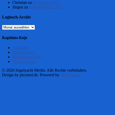
Christian
zu
Herbsttörn 2025
Jürgen
zu
Werkstatt-Törn 2025
Logbuch-Archiv
Logbuch-
Archiv
Kapitäns-Koje
Anmelden
Eintrags-Feed
Kommentar-Feed
WordPress.org
© 2026 Segelyacht Merlin. Alle Rechte vorbehalten.
Design by picomol.de. Powered by
WordPress
.