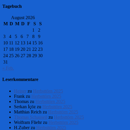
Tagebuch
August 2026
M
D
M
D
F
S
S
1
2
3
4
5
6
7
8
9
10
11
12
13
14
15
16
17
18
19
20
21
22
23
24
25
26
27
28
29
30
31
« Feb.
Leserkommentare
Heiner
zu
Herbsttörn 2025
Frank
zu
Herbsttörn 2025
Thomas
zu
Herbsttörn 2025
Serkan İçöz
zu
Herbsttörn 2025
Matthias Reich
zu
Herbsttörn 2025
Thomas Schauseil
zu
Herbsttörn 2025
Wolfram Fliehr
zu
Herbsttörn 2025
H.Zuber
zu
Herbsttörn 2025