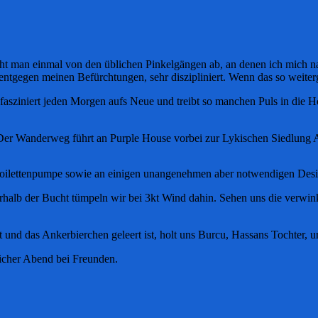
eht man einmal von den üblichen Pinkelgängen ab, an denen ich mich n
entgegen meinen Befürchtungen, sehr diszipliniert. Wenn das so weiter
asziniert jeden Morgen aufs Neue und treibt so manchen Puls in die H
 Der Wanderweg führt an Purple House vorbei zur Lykischen Siedlung A
n Toilettenpumpe sowie an einigen unangenehmen aber notwendigen Desi
halb der Bucht tümpeln wir bei 3kt Wind dahin. Sehen uns die verwink
t und das Ankerbierchen geleert ist, holt uns Burcu, Hassans Tochter,
licher Abend bei Freunden.