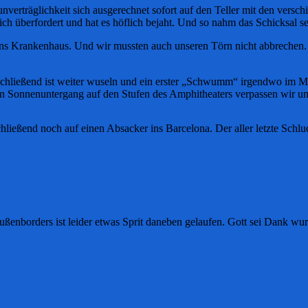
erträglichkeit sich ausgerechnet sofort auf den Teller mit den verschi
lich überfordert und hat es höflich bejaht. Und so nahm das Schicksal s
s Krankenhaus. Und wir mussten auch unseren Törn nicht abbrechen. Ab
Anschließend ist weiter wuseln und ein erster „Schwumm“ irgendwo im 
ten Sonnenuntergang auf den Stufen des Amphitheaters verpassen wir 
ließend noch auf einen Absacker ins Barcelona. Der aller letzte Schl
enborders ist leider etwas Sprit daneben gelaufen. Gott sei Dank wur