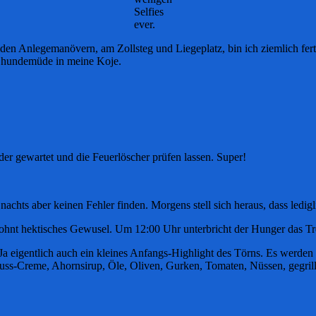
Selfies
ever.
en Anlegemanövern, am Zollsteg und Liegeplatz, bin ich ziemlich fert
ch hundemüde in meine Koje.
er gewartet und die Feuerlöscher prüfen lassen. Super!
 nachts aber keinen Fehler finden. Morgens stell sich heraus, dass ledi
hnt hektisches Gewusel. Um 12:00 Uhr unterbricht der Hunger das Tre
 Ja eigentlich auch ein kleines Anfangs-Highlight des Törns. Es werd
ss-Creme, Ahornsirup, Öle, Oliven, Gurken, Tomaten, Nüssen, gegrillt