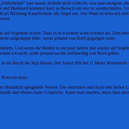
Frühstücker“ und staune deshalb nicht schlecht, was man morgens alle
Moni und Burkhard kommen kurz zu Besuch um uns zu verabschieden. Um
t Kurs Richtung Kastellorizon alle Segel aus. Der Wind ist schwach un
teuer.
al auf Segeltörn waren. Dass es in Kroatien wohl schöner sei. Dort be
 nicht aufgestoppt hätte, wenn jemand von Bord gegangen wäre.
erändern. Und wenn die Beiden in ein paar Jahren mal wieder auf Segeltö
ürde ich nicht, sollte jemand nachts unfreiwillig von Bord gehen.
in die Bucht bei Inçe Burun. Der Anker fällt bei 11 Meter Wassertiefe
k Rotwein dazu.
im Mondlicht spiegelnde Wasser. Die entfernten und doch sehr hellen L
scomusik und ebenso laute Gespräche. Kann man machen, muss man aber 