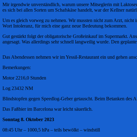
Mir irgendwie unverständlich, warum unsere Mitseglerin mit Laktoseunv
es sich bei allen Sorten um Schafskäse handelt, war der Kellner natür
Um es gleich vorweg zu nehmen. Wir mussten nicht zum Arzt, nicht in
Wort Intoleranz, für mich eine ganz neue Bedeutung bekommen.
Gut gestärkt folgt der obligatorische Großeinkauf im Supermarkt. 
angesagt. Was allerdings sehr schnell langweilig wurde. Den geplan
Das Abendessen nehmen wir im Yessil-Restaurant ein und gehen ansch
Bemerkungen:
Motor 2216,0 Stunden
Log 23432 NM
Blindstopfen gegen Speedlog-Geber getauscht. Beim Betanken des Auß
Das Faßbier im Barcelona war leicht säuerlich.
Sonntag 8. Oktober 2023
08:45 Uhr – 1000,5 hPa – teils bewölkt – windstill