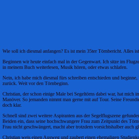
Wie soll ich diesmal anfangen? Es ist mein 35ter Törnbericht. Alles 
Beginnen wir heute einfach mal in der Gegenwart. Ich sitze im Flugz
in meinem Buch weiterlesen, Musik hören, oder etwas schlafen.
Nein, ich habe mich diesmal fürs schreiben entschieden und beginne,
zurück. Weit vor den Törnbeginn.
Christian, der schon einige Male bei Segeltörns dabei war, hat mich 
Manöver. So jemanden nimmt man gerne mit auf Tour. Seine Freundin, 
doch klar.
Schnell sind zwei weitere Aspiranten aus der Segelflugszene gefunden.
Beiden ein, dass seine hochschwangere Frau zum Zeitpunkt des Törns
Frau nicht geschwängert, macht aber trotzdem vorsichtshalber auch g
Christian weis einen Ausweg und zaubert einen ehemaligen Studienko