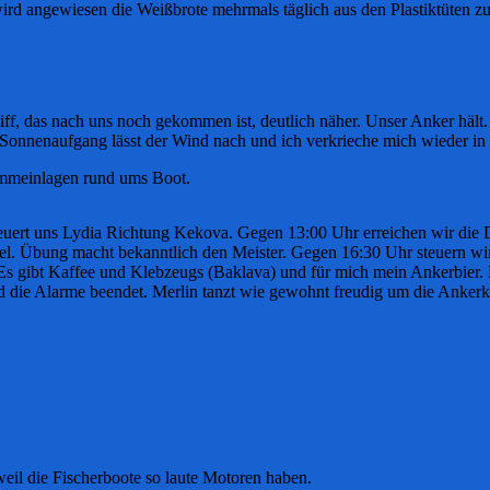
 wird angewiesen die Weißbrote mehrmals täglich aus den Plastiktüten 
, das nach uns noch gekommen ist, deutlich näher. Unser Anker hält.
Sonnenaufgang lässt der Wind nach und ich verkrieche mich wieder in
mmeinlagen rund ums Boot.
uert uns Lydia Richtung Kekova. Gegen 13:00 Uhr erreichen wir die D
. Übung macht bekanntlich den Meister. Gegen 16:30 Uhr steuern wir 
Es gibt Kaffee und Klebzeugs (Baklava) und für mich mein Ankerbier. D
d die Alarme beendet. Merlin tanzt wie gewohnt freudig um die Ankerket
eil die Fischerboote so laute Motoren haben.