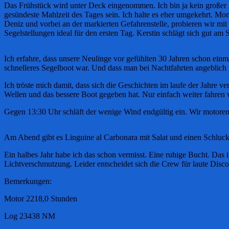
Das Frühstück wird unter Deck eingenommen. Ich bin ja kein großer „
gesündeste Mahlzeit des Tages sein. Ich halte es eher umgekehrt. 
Deniz und vorbei an der markierten Gefahrenstelle, probieren wir mi
Segelstellungen ideal für den ersten Tag. Kerstin schlägt sich gut am S
Ich erfahre, dass unsere Neulinge vor gefühlten 30 Jahren schon einm
schnelleres Segelboot war. Und dass man bei Nachtfahrten angeblich
Ich tröste mich damit, dass sich die Geschichten im laufe der Jahre v
Wellen und das bessere Boot gegeben hat. Nur einfach weiter fahren w
Gegen 13:30 Uhr schläft der wenige Wind endgültig ein. Wir motoren 
Am Abend gibt es Linguine al Carbonara mit Salat und einen Schluc
Ein halbes Jahr habe ich das schon vermisst. Eine ruhige Bucht. Das 
Lichtverschmutzung. Leider entscheidet sich die Crew für laute Di
Bemerkungen:
Motor 2218,0 Stunden
Log 23438 NM