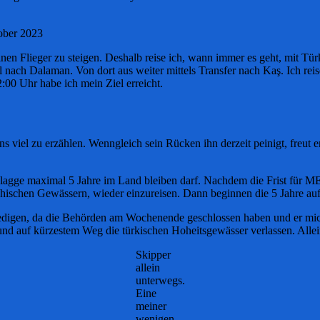
tober 2023
inen Flieger zu steigen. Deshalb reise ich, wann immer es geht, mit Tür
 nach Dalaman. Von dort aus weiter mittels Transfer nach Kaş. Ich rei
0 Uhr habe ich mein Ziel erreicht.
el zu erzählen. Wenngleich sein Rücken ihn derzeit peinigt, freut er
r Flagge maximal 5 Jahre im Land bleiben darf. Nachdem die Frist für
hischen Gewässern, wieder einzureisen. Dann beginnen die 5 Jahre au
ledigen, da die Behörden am Wochenende geschlossen haben und er mich
und auf kürzestem Weg die türkischen Hoheitsgewässer verlassen. Allei
Skipper
allein
unterwegs.
Eine
meiner
wenigen