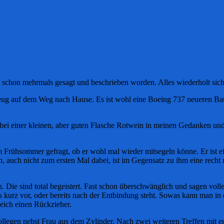
ist schon mehrmals gesagt und beschrieben worden. Alles wiederholt sic
eug auf dem Weg nach Hause. Es ist wohl eine Boeing 737 neueren Bauj
 bei einer kleinen, aber guten Flasche Rotwein in meinen Gedanken und
im Frühsommer gefragt, ob er wohl mal wieder mitsegeln könne. Er ist e
auch nicht zum ersten Mal dabei, ist im Gegensatz zu ihm eine recht r
 Die sind total begeistert. Fast schon überschwänglich und sagen volle
 kurz vor, oder bereits nach der Entbindung steht. Sowas kann man in 
leich einen Rückzieher.
llegen nebst Frau aus dem Zylinder. Nach zwei weiteren Treffen mit e