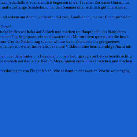
en jedenfalls wieder ziemlich begossen in der Taverne. Der nasse Hintern tut
 uralte zottelige Schäferhund hat den Sommer offensichtlich gut überstanden.
 und ankern am Abend, verspannt mit zwei Landleinen, in einer Bucht im Süden
d Ouzo?
reffen wir Itaka auf Anhieb und machen im Haupthafen des Städtchens
 einen Tag Segelpause ein und knattern mit Motorrollern quer durch die Insel.
Nachmittag suchen wir uns dann aber doch ein geeigneteres
o fahren wir weiter ins bereits bekannte
Vlikhon
. Eine herrlich ruhige Nacht mit
hen über dem hinter uns liegendem hohen Gebirgszug von Lefkas bereits richtig
en deshalb auf das letzte Bad im Meer, runden ein kleines Inselchen und machen
ehrerkollegen von Flughafen ab. Wie es dann in der zweiten Woche weiter geht,