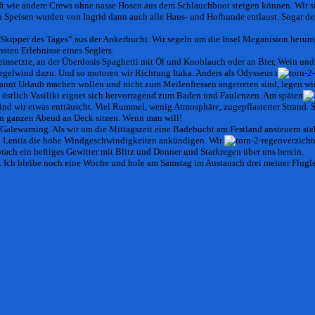
 wie andere Crews ohne nasse Hosen aus dem Schlauchboot steigen können. Wir sitz
 Speisen wurden von Ingrid dann auch alle Haus- und Hofhunde entlaust. Sogar der
Skipper des Tages“ aus der Ankerbucht. Wir segeln um die Insel Meganision herum
chsten Erlebnisse eines Seglers.
einsetzte, an der Überdosis Spaghetti mit Öl und Knoblauch oder an Bier, Wein un
gelwind dazu. Und so motoren wir Richtung Itaka. Anders als
Odysseus
t
spannt Urlaub machen wollen und nicht zum Meilenfressen angetreten sind, legen wir
 östlich Vasiliki eignet sich hervorragend zum Baden und Faulenzen. Am späten
nd wir etwas enttäuscht. Viel Rummel, wenig Atmosphäre, zugepflasterter Strand. S
en ganzen Abend an Deck sitzen. Wenn man will!
Galewarning. Als wir um die Mittagszeit eine Badebucht am Festland ansteuern ste
on Lentis die hohe Windgeschwindigkeiten ankündigen. Wir
verzicht
ach ein heftiges Gewitter mit Blitz und Donner und Starkregen über uns herein.
n. Ich bleibe noch eine Woche und hole am Samstag im Austausch drei meiner Flugl