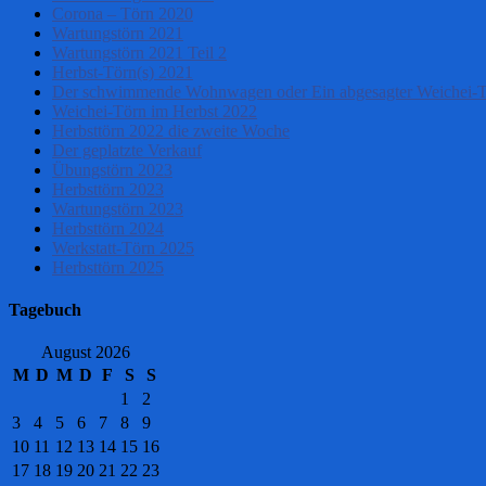
Corona – Törn 2020
Wartungstörn 2021
Wartungstörn 2021 Teil 2
Herbst-Törn(s) 2021
Der schwimmende Wohnwagen oder Ein abgesagter Weichei-
Weichei-Törn im Herbst 2022
Herbsttörn 2022 die zweite Woche
Der geplatzte Verkauf
Übungstörn 2023
Herbsttörn 2023
Wartungstörn 2023
Herbsttörn 2024
Werkstatt-Törn 2025
Herbsttörn 2025
Tagebuch
August 2026
M
D
M
D
F
S
S
1
2
3
4
5
6
7
8
9
10
11
12
13
14
15
16
17
18
19
20
21
22
23