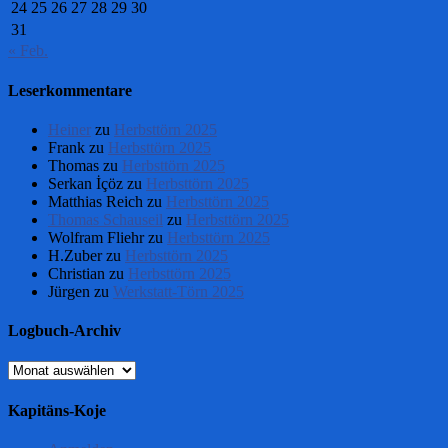
24
25
26
27
28
29
30
31
« Feb.
Leserkommentare
Heiner
zu
Herbsttörn 2025
Frank
zu
Herbsttörn 2025
Thomas
zu
Herbsttörn 2025
Serkan İçöz
zu
Herbsttörn 2025
Matthias Reich
zu
Herbsttörn 2025
Thomas Schauseil
zu
Herbsttörn 2025
Wolfram Fliehr
zu
Herbsttörn 2025
H.Zuber
zu
Herbsttörn 2025
Christian
zu
Herbsttörn 2025
Jürgen
zu
Werkstatt-Törn 2025
Logbuch-Archiv
Logbuch-
Archiv
Kapitäns-Koje