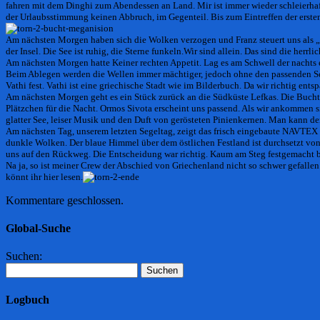
fahren mit dem
Dinghi
zum Abendessen an Land. Mir ist immer wieder schleierhaft
der Urlaubsstimmung keinen Abbruch, im Gegenteil. Bis zum Eintreffen der ersten
Am nächsten Morgen haben sich die Wolken verzogen und Franz steuert uns als „
der Insel. Die See ist ruhig, die Sterne funkeln.Wir sind allein. Das sind die herrli
Am nächsten Morgen hatte Keiner rechten Appetit. Lag es am Schwell der nachts 
Beim Ablegen werden die Wellen immer mächtiger, jedoch ohne den passenden Se
Vathi fest. Vathi
ist eine griechische Stadt wie im Bilderbuch. Da wir richtig ent
Am nächsten Morgen geht es ein Stück zurück an die Südküste Lefkas. Die Bucht
Plätzchen für die Nacht. Ormos
Sivota
erscheint uns passend. Als wir ankommen si
glatter See, leiser Musik und den Duft von gerösteten Pinienkernen. Man kann d
Am nächsten Tag, unserem letzten Segeltag, zeigt das frisch eingebaute NAVTEX 
dunkle Wolken. Der blaue Himmel über dem östlichen Festland ist durchsetzt v
uns auf den Rückweg. Die Entscheidung war richtig. Kaum am Steg festgemacht br
Na ja, so ist meiner Crew der Abschied von Griechenland nicht so schwer gefalle
könnt ihr hier lesen.
Kommentare geschlossen.
Global-Suche
Suchen:
Logbuch