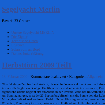
Segelyacht Merlin
Bavaria 33 Cruiser
Unsere Segelyacht MERLIN
Die Eigner
Technische Daten
Logbuch
Solarstrom an Bord
Datenschutzerklärung
Herbsttörn 2009 Teil1
für
13. Februar 2009
·
Kommentare deaktiviert
· Kategorien:
Allgemein
Herbsttörn
Obwohl einige Zeit ins Land streicht, bis man in Preveza ankommt war die Reise 
2009
kennen alle Segler zur Genüge. Die Klamotten aus den Seesäcken verstauen, Provia
Teil1
eigentliche Urlaub beginnt erst am Abend in der Taverne, wenn bei Rotwein und
Am Sonntagmorgen, es ist der 20. September, blinzelt uns die Sonne von der Luke
Mittag den Lefkaskanal verlassen. Perfekt für den Einstieg vor allem, wenn ein se
Wir reiten, Verzeihung kreuzen, zwischen dem Festland und Lefkas hin und her u