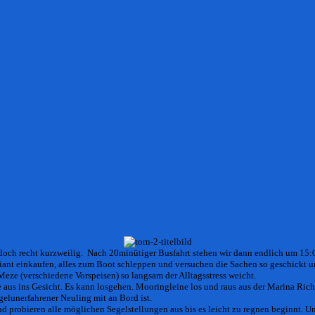
doch recht kurzweilig.
Nach 20minütiger Busfahrt stehen wir dann endlich um 15:
nt einkaufen, alles zum Boot schleppen und versuchen die Sachen so geschickt unte
Meze
(verschiedene Vorspeisen) so langsam der Alltagsstress weicht.
 aus ins Gesicht. Es kann losgehen. Mooringleine los und raus aus der Marina Ric
gelunerfahrener Neuling mit an Bord ist.
nd probieren alle möglichen Segelstellungen aus bis es leicht zu regnen beginnt